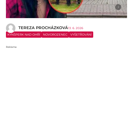
i
TEREZA PROCHÁZKOVÁ
13. 6. 2026
KYNŠPERK NAD OHŘÍ
NOVOROZENEC
VYŠETŘOVÁNÍ
Reklama