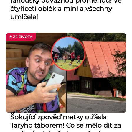
fanoušky odvážnou proměnou! Ve
čtyřiceti oblékla mini a všechny
umlčela!
# ZE ŽIVOTA
Šokující zpověď matky otřásla
Taryho táborem! Co se mělo dít za