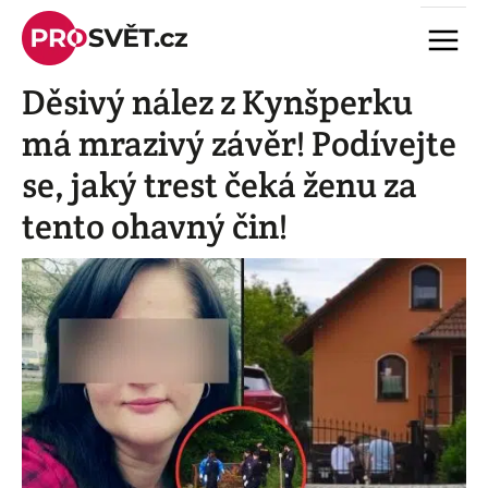
Skip
Menu
to
content
Děsivý nález z Kynšperku
má mrazivý závěr! Podívejte
se, jaký trest čeká ženu za
tento ohavný čin!