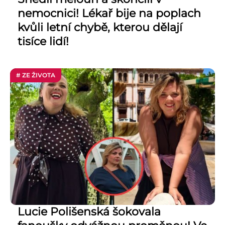
nemocnici! Lékař bije na poplach
kvůli letní chybě, kterou dělají
tisíce lidí!
# ZE ŽIVOTA
Lucie Polišenská šokovala