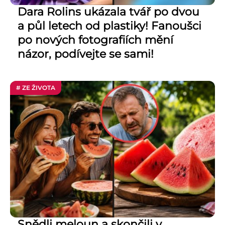
Dara Rolins ukázala tvář po dvou
a půl letech od plastiky! Fanoušci
po nových fotografiích mění
názor, podívejte se sami!
# ZE ŽIVOTA
Snědli meloun a skončili v