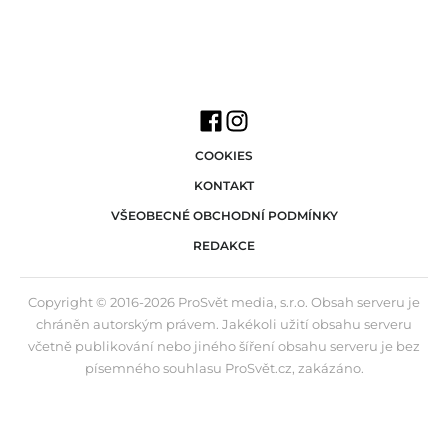
COOKIES
KONTAKT
VŠEOBECNÉ OBCHODNÍ PODMÍNKY
REDAKCE
Copyright © 2016-2026 ProSvět media, s.r.o. Obsah serveru je
chráněn autorským právem. Jakékoli užití obsahu serveru
včetně publikování nebo jiného šíření obsahu serveru je bez
písemného souhlasu ProSvět.cz, zakázáno.