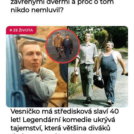
zavřenými dveřmi a proč o tom
nikdo nemluvil?
# ZE ŽIVOTA
Vesničko má středisková slaví 40
let! Legendární komedie ukrývá
tajemství, která většina diváků