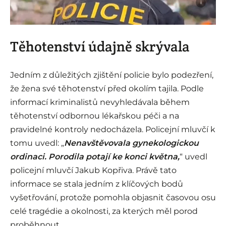
i
Těhotenství údajně skrývala
Jedním z důležitých zjištění policie bylo podezření,
že žena své těhotenství před okolím tajila. Podle
informací kriminalistů nevyhledávala během
těhotenství odbornou lékařskou péči a na
pravidelné kontroly nedocházela. Policejní mluvčí k
tomu uvedl: „
Nenavštěvovala gynekologickou
ordinaci. Porodila potají ke konci května,
“ uvedl
policejní mluvčí Jakub Kopřiva. Právě tato
informace se stala jedním z klíčových bodů
vyšetřování, protože pomohla objasnit časovou osu
celé tragédie a okolnosti, za kterých měl porod
proběhnout.