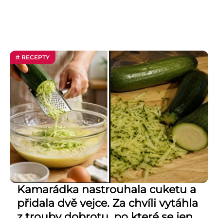
# RECEPTY
Kamarádka nastrouhala cuketu a
přidala dvě vejce. Za chvíli vytáhla
z trouby dobrotu, po které se jen