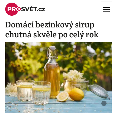
Skip
Menu
to
content
Domácí bezinkový sirup
chutná skvěle po celý rok
i