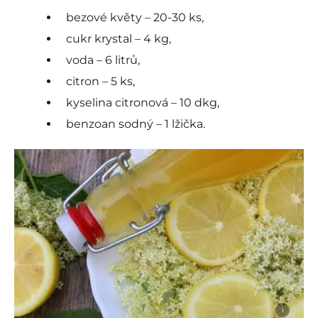
bezové květy – 20-30 ks,
cukr krystal – 4 kg,
voda – 6 litrů,
citron – 5 ks,
kyselina citronová – 10 dkg,
benzoan sodný – 1 lžička.
i