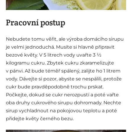
Pracovní postup
Nebudete tomu věřit, ale výroba domácího sirupu
je velmi jednoduchá. Musíte si hlavně připravit
bezové květy. V 5 litrech vody uvařte 3 ½
kilogramu cukru. Zbytek cukru zkaramelizujte
v pánvi. Až bude téměř spálený, zalijte ho 1 litrem
vody. Dávejte si pozor, abyste se nespálili, protože
cukr bude pravděpodobně trochu prskat.
Počkejte, dokud se cukr nerozpustí a poté vařte
oba druhy cukrového sirupu dohromady. Nechte
sirup vychladnout na pokojovou teplotu a poté
přidejte květy černého bezu.