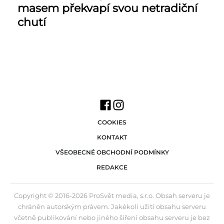
masem překvapí svou netradiční
chutí
COOKIES
KONTAKT
VŠEOBECNÉ OBCHODNÍ PODMÍNKY
REDAKCE
Copyright © 2016-2026 ProSvět media, s.r.o. Obsah serveru je
chráněn autorským právem. Jakékoli užití obsahu serveru
včetně publikování nebo jiného šíření obsahu serveru je bez