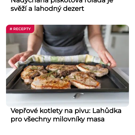
Nadýchaná piškotová roláda je
svěží a lahodný dezert
# RECEPTY
Vepřové kotlety na pivu: Lahůdka
pro všechny milovníky masa