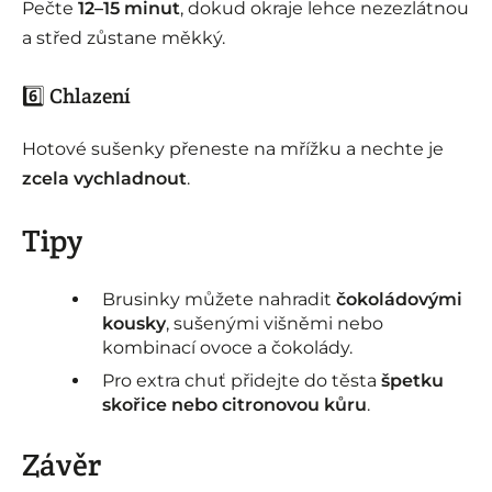
Pečte
12–15 minut
, dokud okraje lehce nezezlátnou
a střed zůstane měkký.
6️⃣ Chlazení
Hotové sušenky přeneste na mřížku a nechte je
zcela vychladnout
.
Tipy
Brusinky můžete nahradit
čokoládovými
kousky
, sušenými višněmi nebo
kombinací ovoce a čokolády.
Pro extra chuť přidejte do těsta
špetku
skořice nebo citronovou kůru
.
Závěr