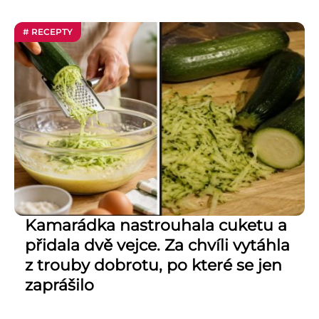
# RECEPTY
Kamarádka nastrouhala cuketu a
přidala dvě vejce. Za chvíli vytáhla
z trouby dobrotu, po které se jen
zaprášilo