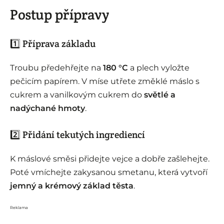
Postup přípravy
1️⃣ Příprava základu
Troubu předehřejte na
180 °C
a plech vyložte
pečicím papírem. V míse utřete změklé máslo s
cukrem a vanilkovým cukrem do
světlé a
nadýchané hmoty
.
2️⃣ Přidání tekutých ingrediencí
K máslové směsi přidejte vejce a dobře zašlehejte.
Poté vmíchejte zakysanou smetanu, která vytvoří
jemný a krémový základ těsta
.
Reklama