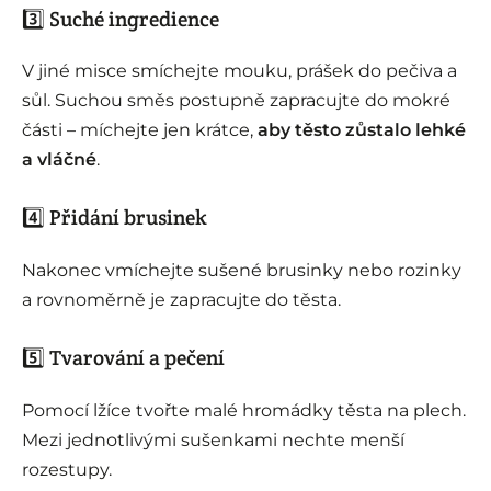
3️⃣ Suché ingredience
V jiné misce smíchejte mouku, prášek do pečiva a
sůl. Suchou směs postupně zapracujte do mokré
části – míchejte jen krátce,
aby těsto zůstalo lehké
a vláčné
.
4️⃣ Přidání brusinek
Nakonec vmíchejte sušené brusinky nebo rozinky
a rovnoměrně je zapracujte do těsta.
5️⃣ Tvarování a pečení
Pomocí lžíce tvořte malé hromádky těsta na plech.
Mezi jednotlivými sušenkami nechte menší
rozestupy.