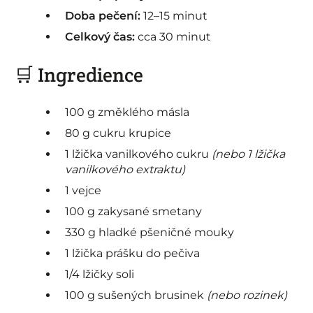
Doba pečení:
12–15 minut
Celkový čas:
cca 30 minut
🛒 Ingredience
100 g změklého másla
80 g cukru krupice
1 lžička vanilkového cukru
(nebo 1 lžička
vanilkového extraktu)
1 vejce
100 g zakysané smetany
330 g hladké pšeničné mouky
1 lžička prášku do pečiva
1/4 lžičky soli
100 g sušených brusinek
(nebo rozinek)