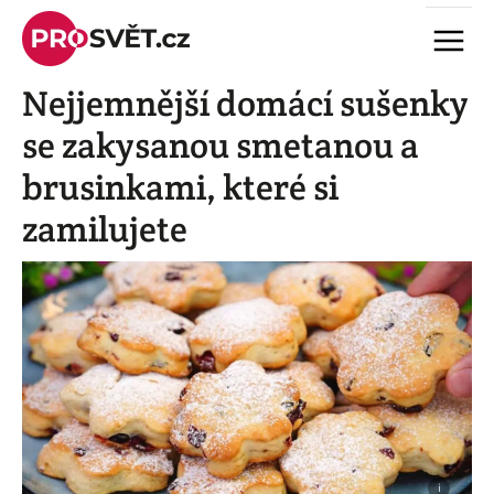
Skip
Menu
to
content
Nejjemnější domácí sušenky
se zakysanou smetanou a
brusinkami, které si
zamilujete
i