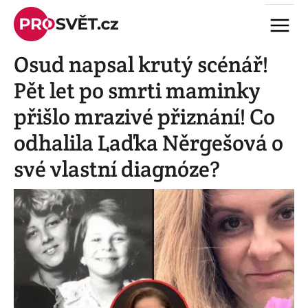
Skip
Menu
to
content
Osud napsal krutý scénář!
Pět let po smrti maminky
přišlo mrazivé přiznání! Co
odhalila Laďka Něrgešová o
své vlastní diagnóze?