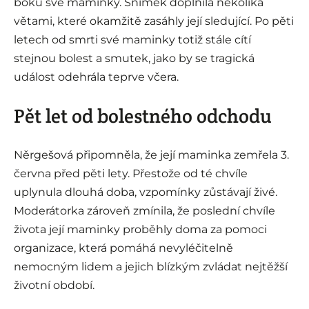
boku své maminky. Snímek doplnila několika
větami, které okamžitě zasáhly její sledující. Po pěti
letech od smrti své maminky totiž stále cítí
stejnou bolest a smutek, jako by se tragická
událost odehrála teprve včera.
Pět let od bolestného odchodu
Něrgešová připomněla, že její maminka zemřela 3.
června před pěti lety. Přestože od té chvíle
uplynula dlouhá doba, vzpomínky zůstávají živé.
Moderátorka zároveň zmínila, že poslední chvíle
života její maminky proběhly doma za pomoci
organizace, která pomáhá nevyléčitelně
nemocným lidem a jejich blízkým zvládat nejtěžší
životní období.