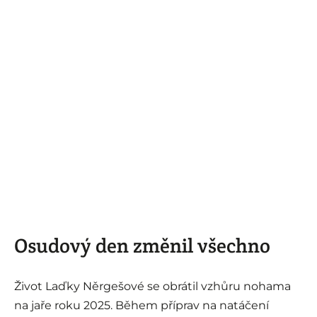
Osudový den změnil všechno
Život Laďky Něrgešové se obrátil vzhůru nohama
na jaře roku 2025. Během příprav na natáčení