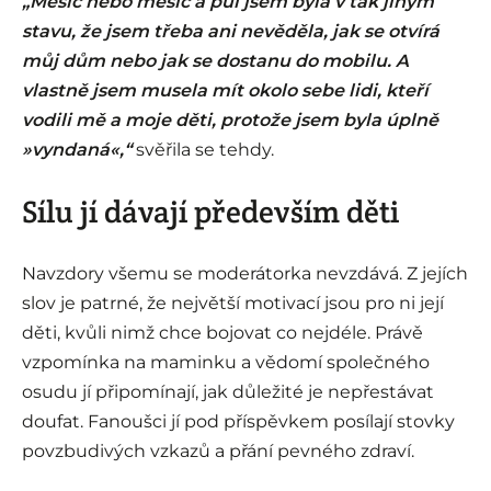
„Měsíc nebo měsíc a půl jsem byla v tak jiným
stavu, že jsem třeba ani nevěděla, jak se otvírá
můj dům nebo jak se dostanu do mobilu. A
vlastně jsem musela mít okolo sebe lidi, kteří
vodili mě a moje děti, protože jsem byla úplně
»vyndaná«,“
svěřila se tehdy.
Sílu jí dávají především děti
Navzdory všemu se moderátorka nevzdává. Z jejích
slov je patrné, že největší motivací jsou pro ni její
děti, kvůli nimž chce bojovat co nejdéle. Právě
vzpomínka na maminku a vědomí společného
osudu jí připomínají, jak důležité je nepřestávat
doufat. Fanoušci jí pod příspěvkem posílají stovky
povzbudivých vzkazů a přání pevného zdraví.