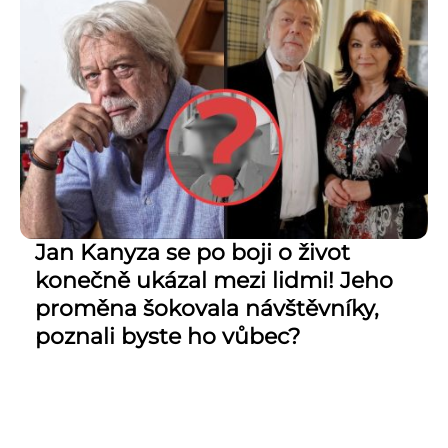
Jan Kanyza se po boji o život
konečně ukázal mezi lidmi! Jeho
proměna šokovala návštěvníky,
poznali byste ho vůbec?