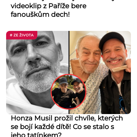
videoklip z Paříže bere
fanouškům dech!
# ZE ŽIVOTA
Honza Musil prožil chvíle, kterých
se bojí každé dítě! Co se stalo s
jeho tatínkem?