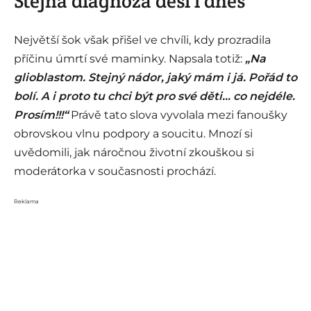
Stejná diagnóza děsí i dnes
Největší šok však přišel ve chvíli, kdy prozradila
příčinu úmrtí své maminky. Napsala totiž:
„Na
glioblastom. Stejný nádor, jaký mám i já. Pořád to
bolí. A i proto tu chci být pro své děti… co nejdéle.
Prosím!!!“
Právě tato slova vyvolala mezi fanoušky
obrovskou vlnu podpory a soucitu. Mnozí si
uvědomili, jak náročnou životní zkouškou si
moderátorka v současnosti prochází.
Reklama