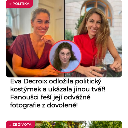
# POLITIKA
Eva Decroix odložila politický
kostýmek a ukázala jinou tvář!
Fanoušci řeší její odvážné
fotografie z dovolené!
# ZE ŽIVOTA