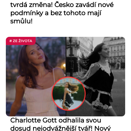
tvrdá změna! Česko zavádí nové
podmínky a bez tohoto mají
smůlu!
# ZE ŽIVOTA
Charlotte Gott odhalila svou
dosud nejodvážnější tvář! Nový