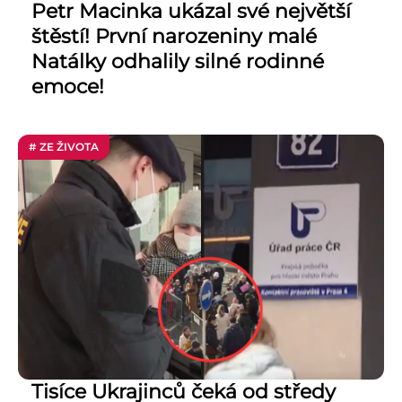
Petr Macinka ukázal své největší
štěstí! První narozeniny malé
Natálky odhalily silné rodinné
emoce!
# ZE ŽIVOTA
Tisíce Ukrajinců čeká od středy