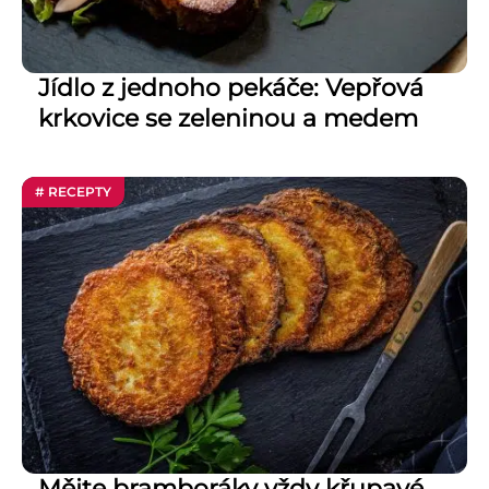
Jídlo z jednoho pekáče: Vepřová
krkovice se zeleninou a medem
# RECEPTY
Mějte bramboráky vždy křupavé.