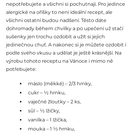
nepotřebujete a všichni si pochutnají. Pro jedince
alergické na oříšky to není ideální recept, ale
všichni ostatní budou nadšení. Těsto dáte
dohromady během chvilky a po upečení už stačí
sušenky jen trochu ozdobit a užít si jejich
jedinečnou chuť. A nakonec si je můžete ozdobit i
podle svého vkusu a udělat je ještě krásnější. Na
výrobu tohoto receptu na Vánoce i mimo ně
potřebujete:
máslo (měkké) – 2/3 hrnky,
cukr – ½ hrnku,
vaječné žloutky – 2 ks,
sůl – ½ lžičky,
vanilka – 1 lžička,
mouka – 1 ½ hrnku,