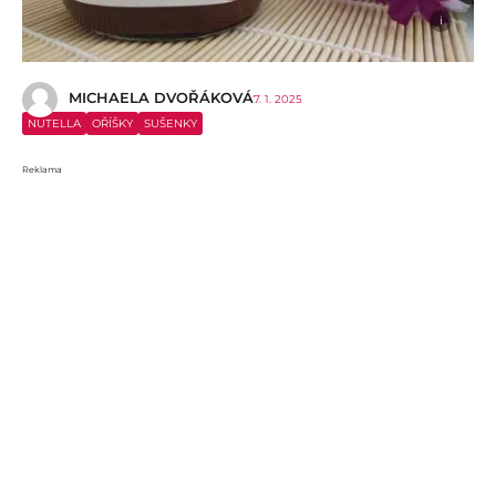
i
MICHAELA DVOŘÁKOVÁ
7. 1. 2025
NUTELLA
OŘÍŠKY
SUŠENKY
Reklama