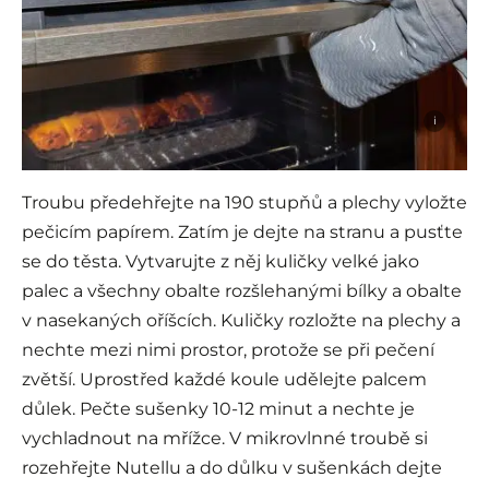
i
Troubu předehřejte na 190 stupňů a plechy vyložte
pečicím papírem. Zatím je dejte na stranu a pusťte
se do těsta. Vytvarujte z něj kuličky velké jako
palec a všechny obalte rozšlehanými bílky a obalte
v nasekaných oříšcích. Kuličky rozložte na plechy a
nechte mezi nimi prostor, protože se při pečení
zvětší. Uprostřed každé koule udělejte palcem
důlek. Pečte sušenky 10-12 minut a nechte je
vychladnout na mřížce. V mikrovlnné troubě si
rozehřejte Nutellu a do důlku v sušenkách dejte