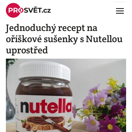
Skip
Menu
to
content
Jednoduchý recept na
oříškové sušenky s Nutellou
uprostřed