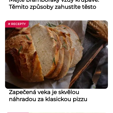
Těmito způsoby zahustíte těsto
# RECEPTY
Zapečená veka je skvělou
náhradou za klasickou pizzu