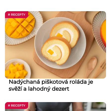
# RECEPTY
Nadýchaná piškotová roláda je
svěží a lahodný dezert
# RECEPTY