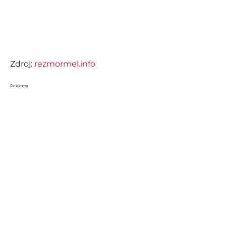
Zdroj:
rezmormel.info
Reklama