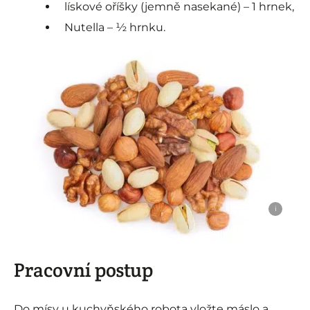
lískové oříšky (jemně nasekané) – 1 hrnek,
Nutella – ½ hrnku.
i
Pracovní postup
Do mísy u kuchyňského robota vložte máslo a