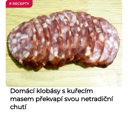
# RECEPTY
Domácí klobásy s kuřecím
masem překvapí svou netradiční
chutí