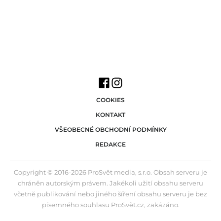
COOKIES
KONTAKT
VŠEOBECNÉ OBCHODNÍ PODMÍNKY
REDAKCE
Copyright © 2016-2026 ProSvět media, s.r.o. Obsah serveru je
chráněn autorským právem. Jakékoli užití obsahu serveru
včetně publikování nebo jiného šíření obsahu serveru je bez
písemného souhlasu ProSvět.cz, zakázáno.