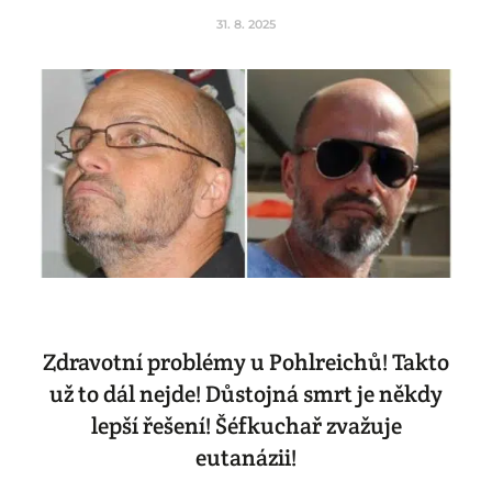
31. 8. 2025
Zdravotní problémy u Pohlreichů! Takto
už to dál nejde! Důstojná smrt je někdy
lepší řešení! Šéfkuchař zvažuje
eutanázii!