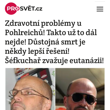
Skip
Menu
to
content
Zdravotní problémy u
Pohlreichů! Takto už to dál
nejde! Důstojná smrt je
někdy lepší řešení!
Šéfkuchař zvažuje eutanázii!