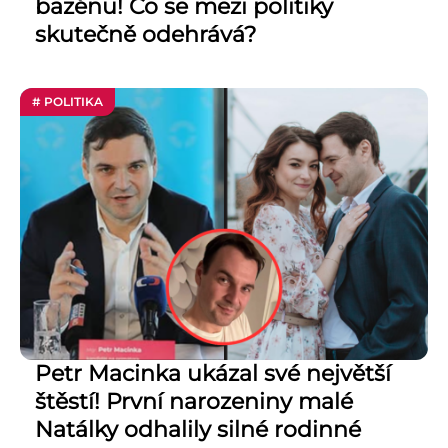
bazénu! Co se mezi politiky
skutečně odehrává?
# POLITIKA
Petr Macinka ukázal své největší
štěstí! První narozeniny malé
Natálky odhalily silné rodinné