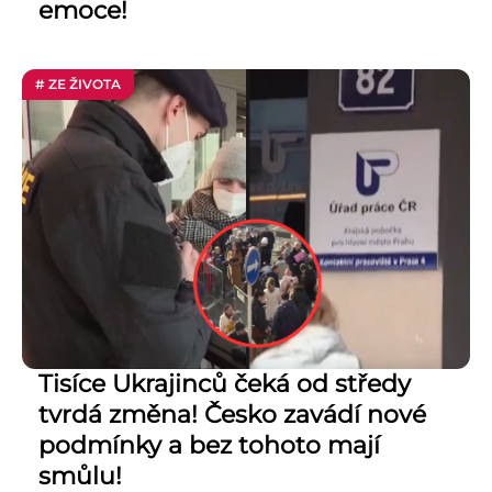
emoce!
# ZE ŽIVOTA
Tisíce Ukrajinců čeká od středy
tvrdá změna! Česko zavádí nové
podmínky a bez tohoto mají
smůlu!