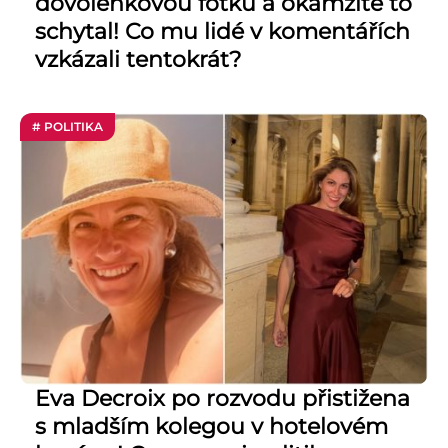
dovolenkovou fotku a okamžitě to
schytal! Co mu lidé v komentářích
vzkázali tentokrát?
# POLITIKA
Eva Decroix po rozvodu přistižena
s mladším kolegou v hotelovém