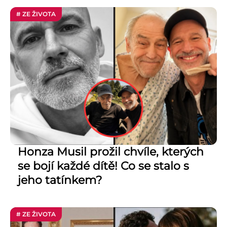
# ZE ŽIVOTA
Honza Musil prožil chvíle, kterých
se bojí každé dítě! Co se stalo s
jeho tatínkem?
# ZE ŽIVOTA