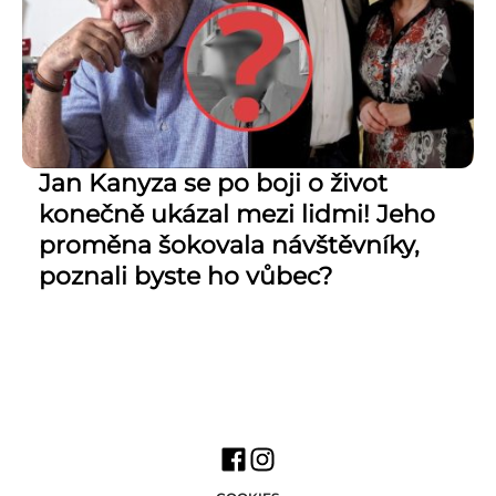
Jan Kanyza se po boji o život
konečně ukázal mezi lidmi! Jeho
proměna šokovala návštěvníky,
poznali byste ho vůbec?