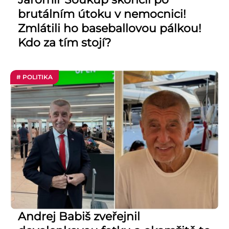
brutálním útoku v nemocnici!
Zmlátili ho baseballovou pálkou!
Kdo za tím stojí?
# POLITIKA
Andrej Babiš zveřejnil