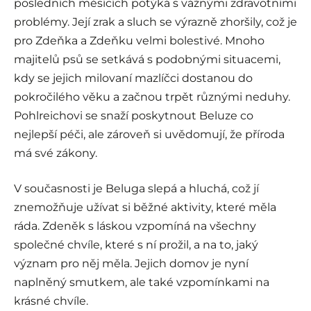
posledních měsících potýká s vážnými zdravotními
problémy. Její zrak a sluch se výrazně zhoršily, což je
pro Zdeňka a Zdeňku velmi bolestivé. Mnoho
majitelů psů se setkává s podobnými situacemi,
kdy se jejich milovaní mazlíčci dostanou do
pokročilého věku a začnou trpět různými neduhy.
Pohlreichovi se snaží poskytnout Beluze co
nejlepší péči, ale zároveň si uvědomují, že příroda
má své zákony.
V současnosti je Beluga slepá a hluchá, což jí
znemožňuje užívat si běžné aktivity, které měla
ráda. Zdeněk s láskou vzpomíná na všechny
společné chvíle, které s ní prožil, a na to, jaký
význam pro něj měla. Jejich domov je nyní
naplněný smutkem, ale také vzpomínkami na
krásné chvíle.