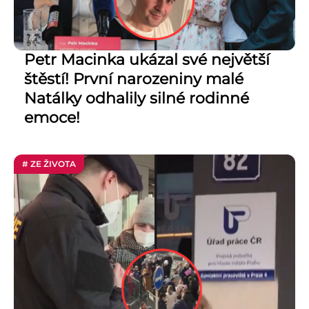
Petr Macinka ukázal své největší
štěstí! První narozeniny malé
Natálky odhalily silné rodinné
emoce!
# ZE ŽIVOTA