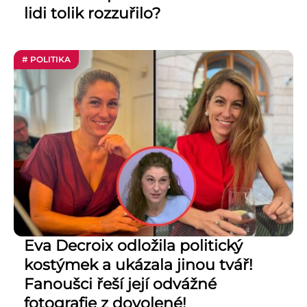
lidi tolik rozzuřilo?
# POLITIKA
Eva Decroix odložila politický
kostýmek a ukázala jinou tvář!
Fanoušci řeší její odvážné
fotografie z dovolené!