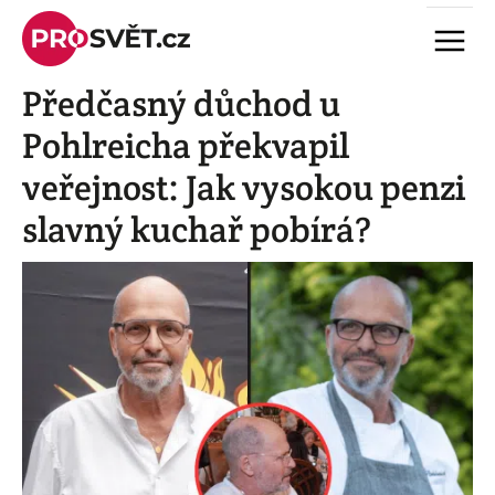
Skip
Menu
to
content
Předčasný důchod u
Pohlreicha překvapil
veřejnost: Jak vysokou penzi
slavný kuchař pobírá?