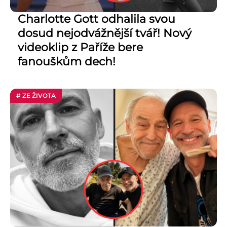
Charlotte Gott odhalila svou
dosud nejodvážnější tvář! Nový
videoklip z Paříže bere
fanouškům dech!
# ZE ŽIVOTA