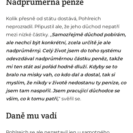
Nadprůměrná penze
Kolik přesně od státu dostává, Pohlreich
neprozradil. Připustil ale, že jeho důchod nepatří
mezi nízké částky. „
Samozřejmě důchod pobírám,
ale nechci být konkrétní, zcela určitě je ale
nadprůměrný. Celý život jsem do toho systému
odevzdával nadprůměrnou částku peněz, takže
mi ten stát asi pořád hodně dluží. Kdyby se to
bralo na misky vah, co kdo dal a dostal, tak si
myslím, že nikdy v životě nedostanu ty peníze, co
jsem tam naspořil. Jsem pracující důchodce se
vším, co k tomu patří,
“ svěřil se.
Daně mu vadí
Pohlreich se ale nezastavil jen u samotného