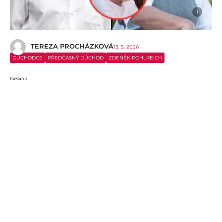
i
TEREZA PROCHÁZKOVÁ
13. 5. 2026
DŮCHODCE
PŘEDČASNÝ DŮCHOD
ZDENĚK POHLREICH
Reklama