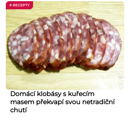
# RECEPTY
Domácí klobásy s kuřecím
masem překvapí svou netradiční
chutí