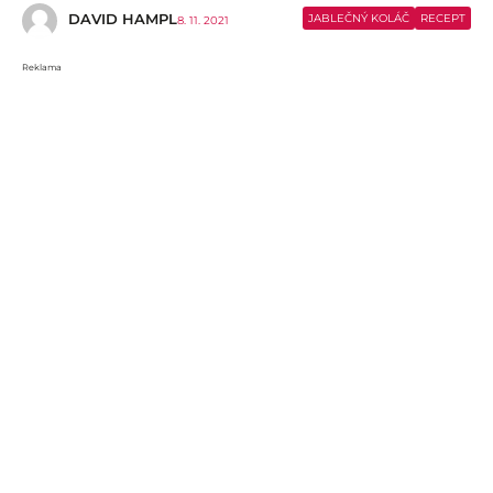
DAVID HAMPL
JABLEČNÝ KOLÁČ
RECEPT
8. 11. 2021
Reklama