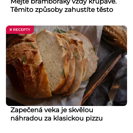
Mějte bramboráky vždy křupavé.
Těmito způsoby zahustíte těsto
# RECEPTY
Zapečená veka je skvělou
náhradou za klasickou pizzu