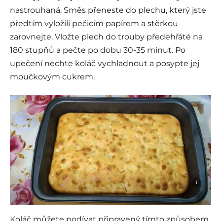
nastrouhaná. Směs přeneste do plechu, který jste
předtím vyložili pečicím papírem a stěrkou
zarovnejte. Vložte plech do trouby předehřáté na
180 stupňů a pečte po dobu 30-35 minut. Po
upečení nechte koláč vychladnout a posypte jej
moučkovým cukrem.
i
Koláč můžete podívat připravený tímto způsobem,