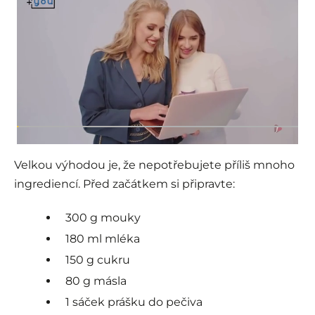
Velkou výhodou je, že nepotřebujete příliš mnoho
ingrediencí. Před začátkem si připravte:
300 g mouky
180 ml mléka
150 g cukru
80 g másla
1 sáček prášku do pečiva