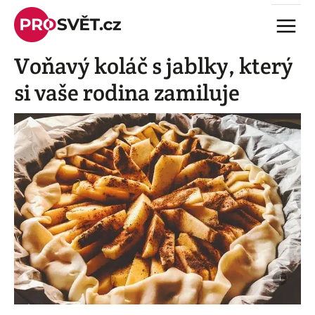
Skip
Menu
to
content
Voňavý koláč s jablky, který
si vaše rodina zamiluje
i