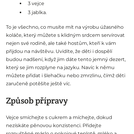
3 vejce
3 jablka.
To je všechno, co musíte mít na výrobu úžasného
koláče, který můžete s klidným srdcem servírovat
nejen své rodině, ale také hostům, kteří k vám
přijdou na návštěvu. Uvidíte, že děti i dospělí
budou nadšení, když jim dáte tento jemný dezert,
který se jim rozplyne na jazyku. Navíc k němu
můžete přidat i šlehačku nebo zmrzlinu, čímž děti
zaručeně potěšíte ještě víc.
Způsob přípravy
Vejce smíchejte s cukrem a míchejte, dokud
nezískáte pěnovou konzistenci. Přidejte
rozpuštěné máslo o pokojové teplotě, mléko a