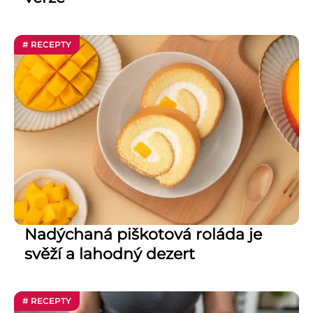
# RECEPTY
Nadýchaná piškotová roláda je
svěží a lahodný dezert
# RECEPTY