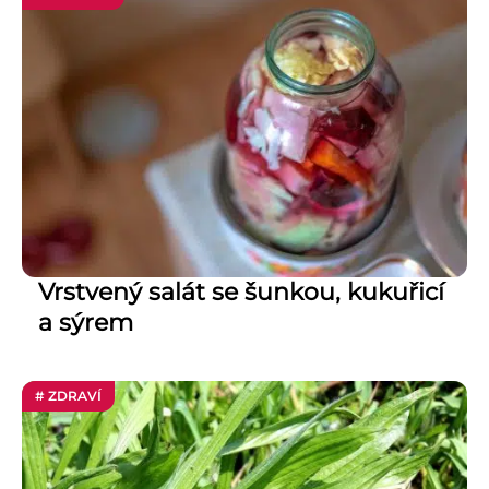
Vrstvený salát se šunkou, kukuřicí
a sýrem
# ZDRAVÍ