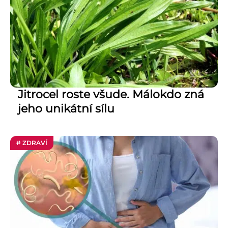
Jitrocel roste všude. Málokdo zná
jeho unikátní sílu
# ZDRAVÍ