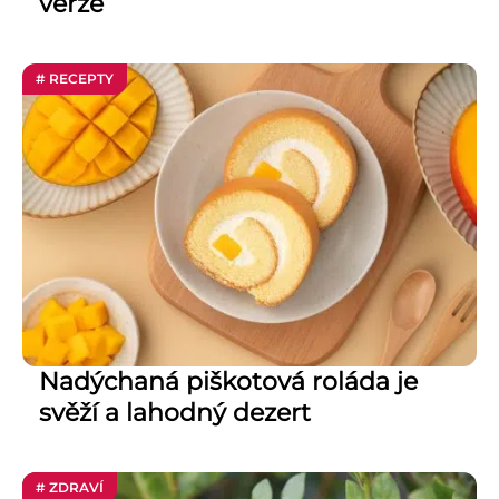
verze
# RECEPTY
Nadýchaná piškotová roláda je
svěží a lahodný dezert
# ZDRAVÍ