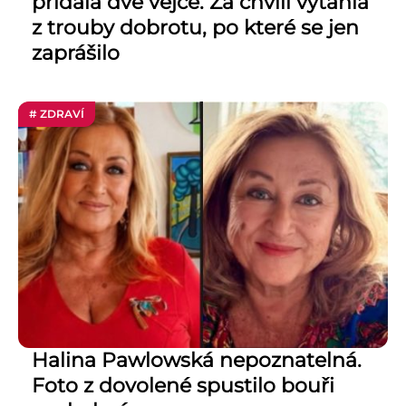
přidala dvě vejce. Za chvíli vytáhla
z trouby dobrotu, po které se jen
zaprášilo
# ZDRAVÍ
Halina Pawlowská nepoznatelná.
Foto z dovolené spustilo bouři