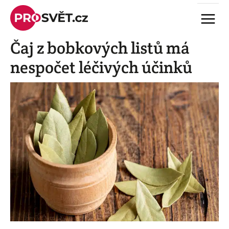
Skip
Menu
to
content
Čaj z bobkových listů má
nespočet léčivých účinků
i