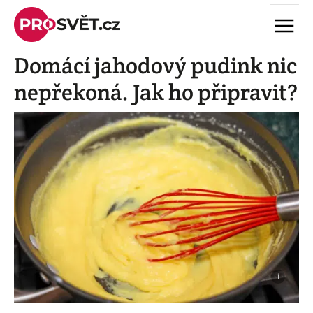
Skip
Menu
to
content
Domácí jahodový pudink nic
nepřekoná. Jak ho připravit?
i