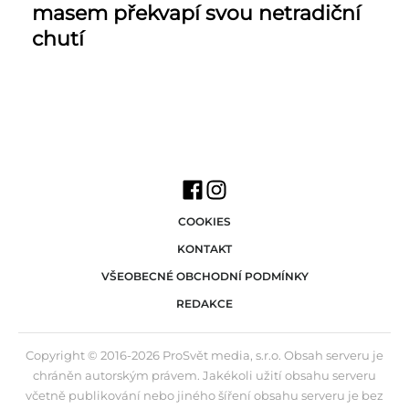
masem překvapí svou netradiční
chutí
COOKIES
KONTAKT
VŠEOBECNÉ OBCHODNÍ PODMÍNKY
REDAKCE
Copyright © 2016-2026 ProSvět media, s.r.o. Obsah serveru je
chráněn autorským právem. Jakékoli užití obsahu serveru
včetně publikování nebo jiného šíření obsahu serveru je bez