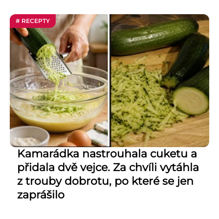
# RECEPTY
Kamarádka nastrouhala cuketu a
přidala dvě vejce. Za chvíli vytáhla
z trouby dobrotu, po které se jen
zaprášilo