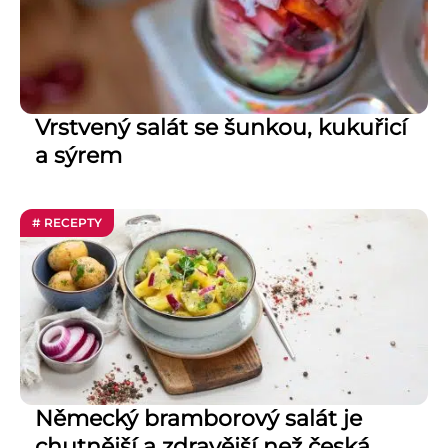
Vrstvený salát se šunkou, kukuřicí
a sýrem
# RECEPTY
Německý bramborový salát je
chutnější a zdravější než česká