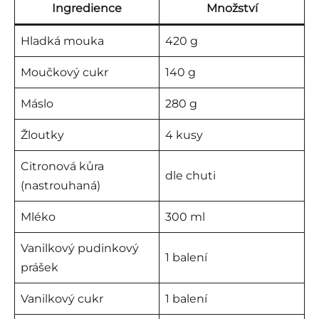
Ingredience
Množství
Hladká mouka
420 g
Moučkový cukr
140 g
Máslo
280 g
Žloutky
4 kusy
Citronová kůra
dle chuti
(nastrouhaná)
Mléko
300 ml
Vanilkový pudinkový
1 balení
prášek
Vanilkový cukr
1 balení