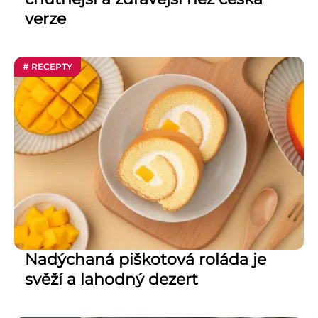
verze
# RECEPTY
Nadýchaná piškotová roláda je
svěží a lahodný dezert