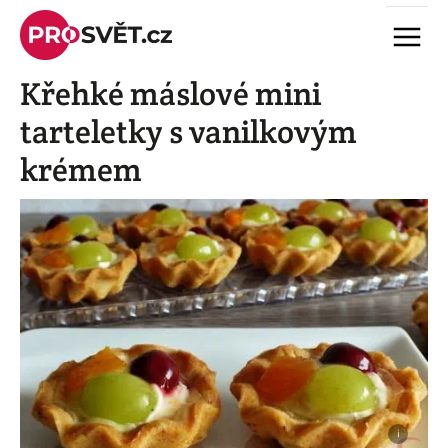
Skip
Menu
to
content
Křehké máslové mini
tarteletky s vanilkovým
krémem
i