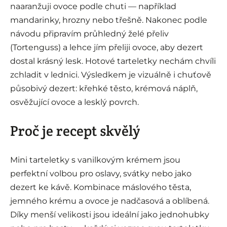
naaranžuji ovoce podle chuti — například
mandarinky, hrozny nebo třešně. Nakonec podle
návodu připravím průhledný želé přeliv
(Tortenguss) a lehce jím přeliji ovoce, aby dezert
dostal krásný lesk. Hotové tarteletky nechám chvíli
zchladit v lednici. Výsledkem je vizuálně i chuťově
působivý dezert: křehké těsto, krémová náplň,
osvěžující ovoce a lesklý povrch.
Proč je recept skvělý
Mini tarteletky s vanilkovým krémem jsou
perfektní volbou pro oslavy, svátky nebo jako
dezert ke kávě. Kombinace máslového těsta,
jemného krému a ovoce je nadčasová a oblíbená.
Díky menší velikosti jsou ideální jako jednohubky