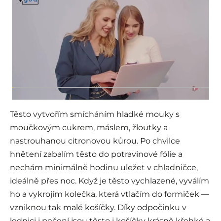
Těsto vytvořím smícháním hladké mouky s
moučkovým cukrem, máslem, žloutky a
nastrouhanou citronovou kůrou. Po chvilce
hnětení zabalím těsto do potravinové fólie a
nechám minimálně hodinu uležet v chladničce,
ideálně přes noc. Když je těsto vychlazené, vyválím
ho a vykrojím kolečka, která vtlačím do formiček —
vzniknou tak malé košíčky. Díky odpočinku v
lednici i pečení jsou těsto i košíčky krásně křehké a