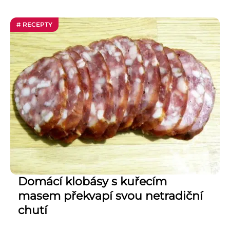
# RECEPTY
Domácí klobásy s kuřecím
masem překvapí svou netradiční
chutí