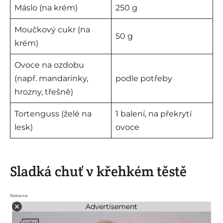
Máslo (na krém)
250 g
Moučkový cukr (na
50 g
krém)
Ovoce na ozdobu
(např. mandarinky,
podle potřeby
hrozny, třešně)
Tortenguss (želé na
1 balení, na překrytí
lesk)
ovoce
Sladká chuť v křehkém těstě
Reklama
Advertisement