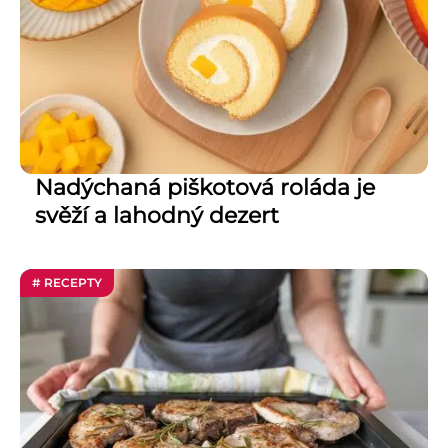
Nadýchaná piškotová roláda je
svěží a lahodný dezert
# RECEPTY