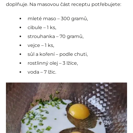
doplňuje. Na masovou část receptu potřebujete:
mleté maso – 300 gramů,
cibule – 1 ks,
strouhanka – 70 gramů,
vejce – 1 ks,
sůl a koření – podle chuti,
rostlinný olej – 3 lžíce,
voda – 7 lžic.