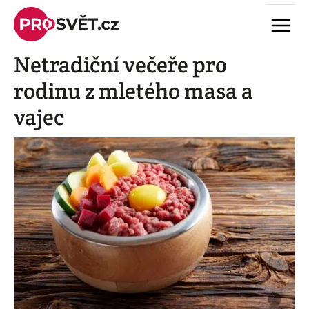
Skip
Menu
to
content
Netradiční večeře pro
rodinu z mletého masa a
vajec
i