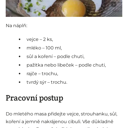
i
Na náplň:
vejce – 2 ks,
mléko – 100 ml,
sůl a koření – podle chuti,
pažitka nebo libeček – podle chuti,
rajče – trochu,
tvrdý sýr – trochu.
Pracovní postup
Do mletého masa přidejte vejce, strouhanku, sůl,
koření a jemně nakrájenou cibuli. Vše důkladně