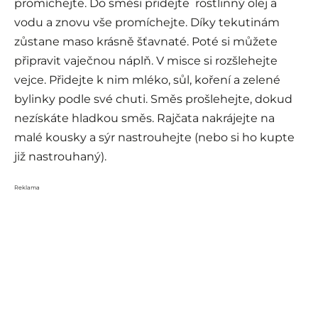
promíchejte. Do směsi přidejte rostlinný olej a
vodu a znovu vše promíchejte. Díky tekutinám
zůstane maso krásně šťavnaté. Poté si můžete
připravit vaječnou náplň. V misce si rozšlehejte
vejce. Přidejte k nim mléko, sůl, koření a zelené
bylinky podle své chuti. Směs prošlehejte, dokud
nezískáte hladkou směs. Rajčata nakrájejte na
malé kousky a sýr nastrouhejte (nebo si ho kupte
již nastrouhaný).
Reklama