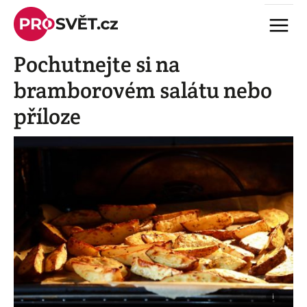
Skip
Menu
to
content
Pochutnejte si na
bramborovém salátu nebo
příloze
i