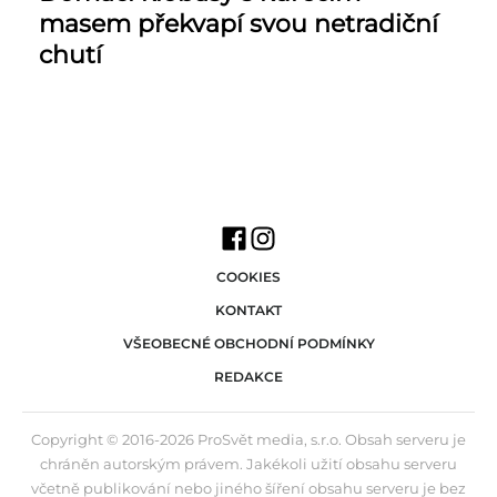
masem překvapí svou netradiční
chutí
COOKIES
KONTAKT
VŠEOBECNÉ OBCHODNÍ PODMÍNKY
REDAKCE
Copyright © 2016-2026 ProSvět media, s.r.o. Obsah serveru je
chráněn autorským právem. Jakékoli užití obsahu serveru
včetně publikování nebo jiného šíření obsahu serveru je bez