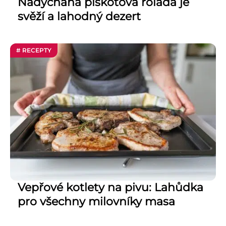
Nadýchaná piškotová roláda je
svěží a lahodný dezert
# RECEPTY
Vepřové kotlety na pivu: Lahůdka
pro všechny milovníky masa