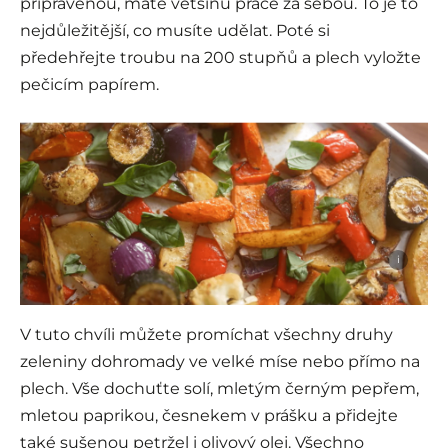
připravenou, máte většinu práce za sebou. To je to
nejdůležitější, co musíte udělat. Poté si
předehřejte troubu na 200 stupňů a plech vyložte
pečicím papírem.
i
V tuto chvíli můžete promíchat všechny druhy
zeleniny dohromady ve velké míse nebo přímo na
plech. Vše dochuťte solí, mletým černým pepřem,
mletou paprikou, česnekem v prášku a přidejte
také sušenou petržel i olivový olej. Všechno