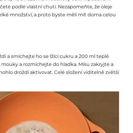
čete podle vlastní chuti. Nezapomeňte, že oleje
ké množství, a proto byste měli mít doma celou
í a smíchejte ho se lžící cukru a 200 ml teplé
i mouky a rozmíchejte do hladka. Mísu zakryjte a
ohlo droždí aktivovat. Celé složení viditelně zvětší