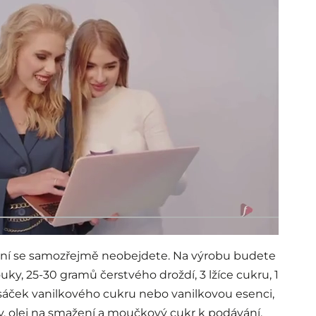
ení se samozřejmě neobejdete. Na výrobu budete
, 25-30 gramů čerstvého droždí, 3 lžíce cukru, 1
 1 sáček vanilkového cukru nebo vanilkovou esenci,
dy, olej na smažení a moučkový cukr k podávání.