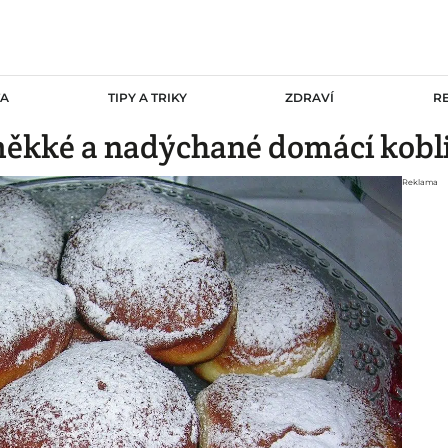
TA
TIPY A TRIKY
ZDRAVÍ
R
 měkké a nadýchané domácí kobl
Reklama