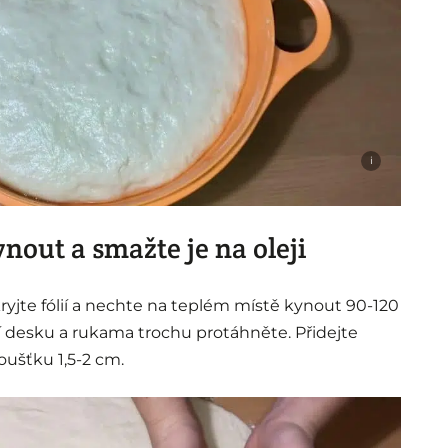
i
nout a smažte je na oleji
kryjte fólií a nechte na teplém místě kynout 90-120
 desku a rukama trochu protáhněte. Přidejte
oušťku 1,5-2 cm.