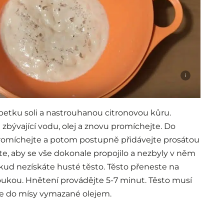
i
petku soli a nastrouhanou citronovou kůru.
zbývající vodu, olej a znovu promíchejte. Do
promíchejte a potom postupně přidávejte prosátou
, aby se vše dokonale propojilo a nezbyly v něm
okud nezískáte husté těsto. Těsto přeneste na
kou. Hnětení provádějte 5-7 minut. Těsto musí
e do mísy vymazané olejem.