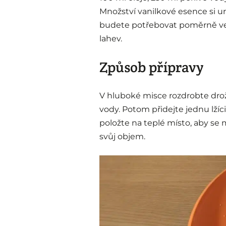
Množství vanilkové esence si ur
budete potřebovat poměrně vel
lahev.
Způsob přípravy
V hluboké misce rozdrobte drožd
vody. Potom přidejte jednu lžíc
položte na teplé místo, aby se m
svůj objem.