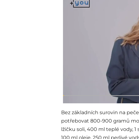
Bez základních surovin na peč
potřebovat 800-900 gramů mouky
lžičku soli, 400 ml teplé vody,
100 ml oleje, 250 ml perlivé vo