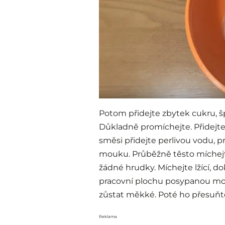
Potom přidejte zbytek cukru, š
Důkladně promíchejte. Přidejte 
směsi přidejte perlivou vodu, 
mouku. Průběžně těsto míchejte
žádné hrudky. Míchejte lžící, d
pracovní plochu posypanou mou
zůstat měkké. Poté ho přesuňt
Reklama