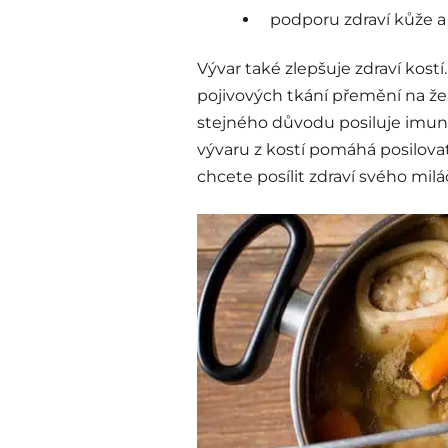
podporu zdraví kůže a
Vývar také zlepšuje zdraví kost
pojivových tkání přemění na žela
stejného důvodu posiluje imuni
vývaru z kostí pomáhá posilovat 
chcete posílit zdraví svého miláč