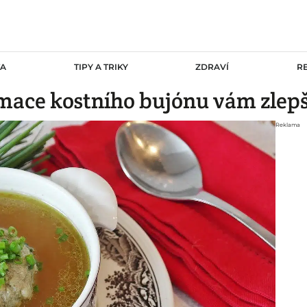
TA
TIPY A TRIKY
ZDRAVÍ
R
ace kostního bujónu vám zlepší
Reklama