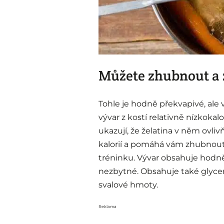
Můžete zhubnout a z
Tohle je hodně překvapivé, ale
vývar z kostí relativně nízkoka
ukazují, že želatina v něm ovliv
kalorií a pomáhá vám zhubnout
tréninku. Vývar obsahuje hodně 
nezbytné. Obsahuje také glycer
svalové hmoty.
Reklama