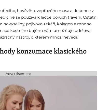
 kuřecího, hovězího, vepřového masa a dokonce z
medicíně se používá k léčbě poruch trávení. Ostatní
aminokyseliny, pojivovou tkáň, kolagen a mnoho
zumace kostního bujónu vám umožňuje udržovat
o zázračný nástroj, o kterém mnozí nevědí.
výhody konzumace klasického
Advertisement