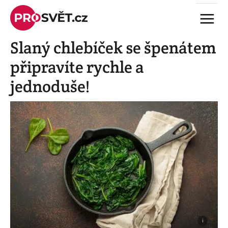
Skip
Menu
to
content
Slaný chlebíček se špenátem
připravíte rychle a
jednoduše!
i