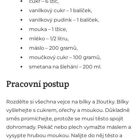
cukr – 6 lžic,
vanilkový cukr – 1 balíček,
vanilkový pudink – 1 balíček,
mouka – 1 lžíce,
mléko – 1/2 litru,
máslo – 200 gramů,
moučkový cukr – 100 gramů,
smetana na šlehání – 200 ml.
Pracovní postup
Rozdělte si všechna vejce na bílky a žloutky. Bílky
vyšlehejte s cukrem, ořechy a moukou. Důkladně
směs promíchejte, protože se musí těsto spojit
dohromady. Pekáč nebo plech vymažte máslem a
vysypte hrubou moukou. Nalijte do něj těsto a