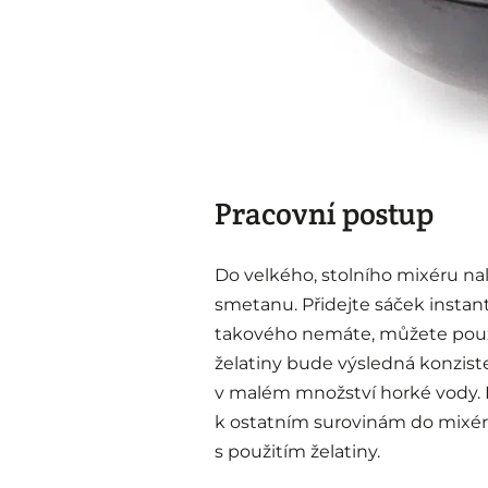
Pracovní postup
Do velkého, stolního mixéru n
smetanu. Přidejte sáček instan
takového nemáte, můžete použít
želatiny bude výsledná konziste
v malém množství horké vody. N
k ostatním surovinám do mixéru
s použitím želatiny.