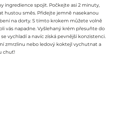
 ingredience spojit. Počkejte asi 2 minuty,
at hustou směs. Přidejte jemně nasekanou
ení na dorty. S tímto krokem můžete volně
koli vás napadne. Vyšlehaný krém přesuňte do
 se vychladí a navíc získá pevnější konzistenci.
ční zmrzlinu nebo ledový koktejl vychutnat a
u chuť!