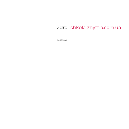
Zdroj:
shkola-zhyttia.com.ua
Reklama