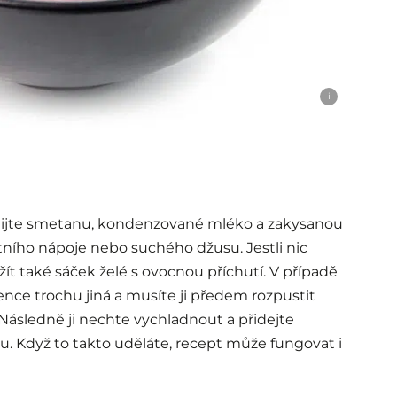
i
alijte smetanu, kondenzované mléko a zakysanou
tního nápoje nebo suchého džusu. Jestli nic
 také sáček želé s ovocnou příchutí. V případě
nce trochu jiná a musíte ji předem rozpustit
ásledně ji nechte vychladnout a přidejte
. Když to takto uděláte, recept může fungovat i