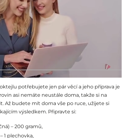
tejlu potřebujete jen pár věcí a jeho příprava je
rovin asi nemáte neustále doma, takže si na
 Až budete mít doma vše po ruce, užijete si
ajícím výsledkem. Připravte si:
čná) – 200 gramů,
 1 plechovka,