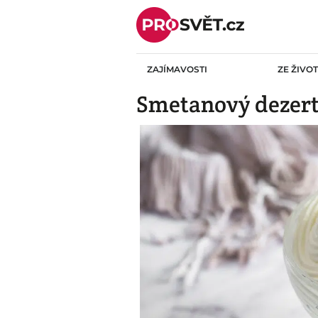
Skip
to
content
ZAJÍMAVOSTI
ZE ŽIVO
Smetanový dezert 