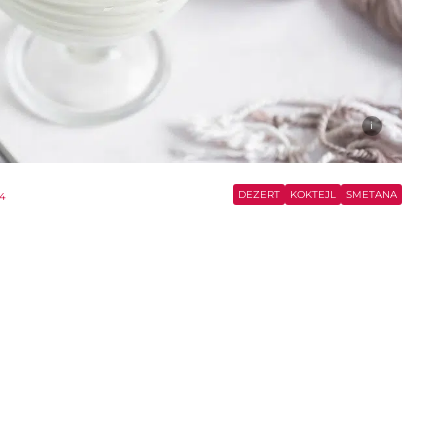
i
DEZERT
KOKTEJL
SMETANA
24