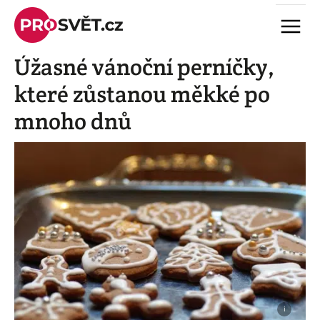
Skip
Menu
to
content
Úžasné vánoční perníčky,
které zůstanou měkké po
mnoho dnů
i