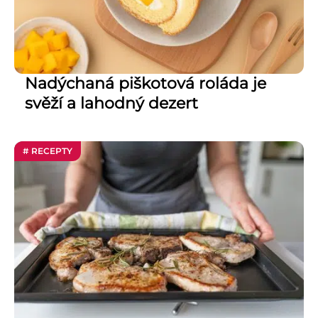
Nadýchaná piškotová roláda je
svěží a lahodný dezert
# RECEPTY