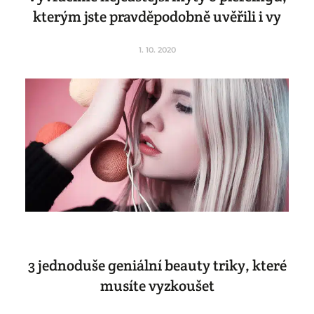
kterým jste pravděpodobně uvěřili i vy
1. 10. 2020
3 jednoduše geniální beauty triky, které
musíte vyzkoušet