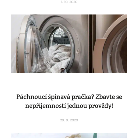
1. 10. 2020
Páchnoucí špinavá pračka? Zbavte se
nepříjemností jednou provždy!
29. 9. 2020