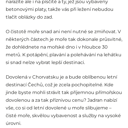
narazíte ale i na písčité a ty, jež jsou vybaveny
betonovými platy, takže vás při ležení nebudou
tlačit oblázky do zad.
O čistotě moře snad ani není nutné se zmiňovat. V
některých částech je moře tak dokonale průsvitné,
že dohlédnete na mořské dno i v hloubce 30
metrů. K potápění, plavání a polehávání na lehátku
si snad nelze vybrat lepší destinaci.
Dovolená v Chorvatsku je a bude oblíbenou letní
destinací Čechů, což je zcela pochopitelné. Kde
jinde byste mohli strávit tak příjemnou přímořskou
dovolenou a za tak příznivou cenu? Jadran nabízí
vše, co si od letní dovolené u moře slibujeme –
čisté moře, skvělou vybavenost a služby na vysoké
úrovni.