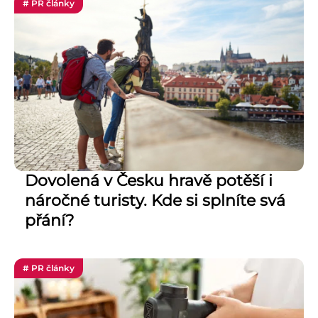
# PR články
Dovolená v Česku hravě potěší i
náročné turisty. Kde si splníte svá
přání?
# PR články