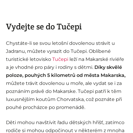
Vydejte se do Tučepi
Chystáte-li se svou letošní dovolenou strávit u
Jadranu, můžete vyrazit do Tučepi. Oblíbené
turistické letovisko
Tučepi
leží na Makarské riviéře
a je vhodné pro páry i rodiny s dětmi.
Díky skvělé
poloze, pouhých 5 kilometrů od města Makarska,
můžete trávit dovolenou u moře, ale vydat se i za
poznáním právě do Makarske. Tučepi patří k těm
luxusnějším koutům Chorvatska, což poznáte při
pouhé procházce po promenádě.
Děti mohou navštívit řadu dětských hřišť, zatímco
rodiče si mohou odpočinout v některém z mnoha