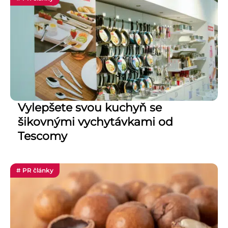
Vylepšete svou kuchyň se
šikovnými vychytávkami od
Tescomy
# PR články