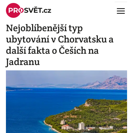
Skip
Menu
to
content
Nejoblíbenější typ
ubytování v Chorvatsku a
další fakta o Češích na
Jadranu