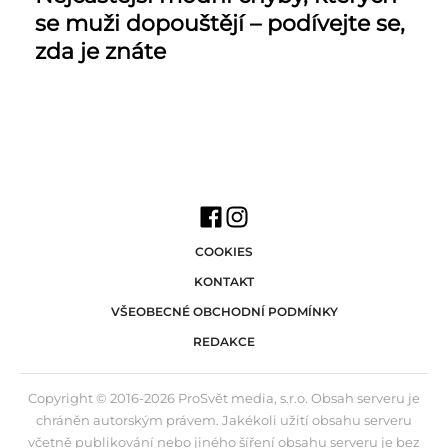
se muži dopouštějí – podívejte se,
zda je znáte
COOKIES
KONTAKT
VŠEOBECNÉ OBCHODNÍ PODMÍNKY
REDAKCE
Copyright © 2016-2026 ProSvět media, s.r.o. Obsah serveru je
chráněn autorským právem. Jakékoli užití obsahu serveru
včetně publikování nebo jiného šíření obsahu serveru je bez