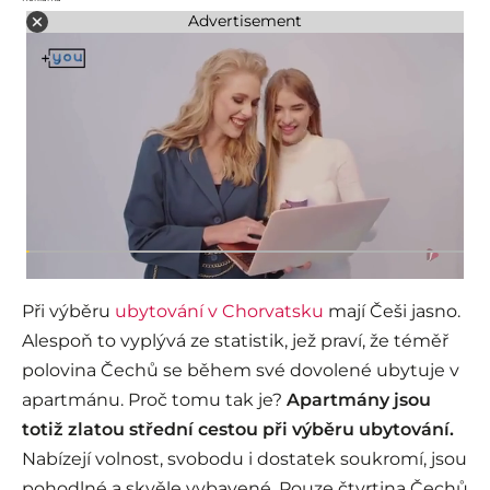
Advertisement
Při výběru
ubytování v Chorvatsku
mají Češi jasno.
Alespoň to vyplývá ze statistik, jež praví, že téměř
polovina Čechů se během své dovolené ubytuje v
apartmánu. Proč tomu tak je?
Apartmány jsou
totiž zlatou střední cestou při výběru ubytování.
Nabízejí volnost, svobodu i dostatek soukromí, jsou
pohodlné a skvěle vybavené. Pouze čtvrtina Čechů