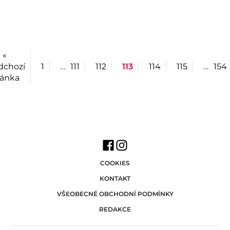
«
dchozí
1
…
111
112
113
114
115
…
154
ránka
COOKIES
KONTAKT
VŠEOBECNÉ OBCHODNÍ PODMÍNKY
REDAKCE