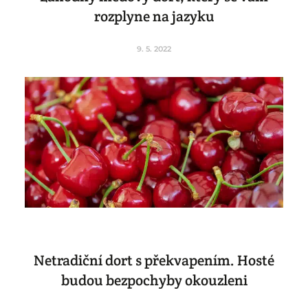
rozplyne na jazyku
9. 5. 2022
Netradiční dort s překvapením. Hosté
budou bezpochyby okouzleni