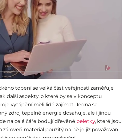
ckého topení se velká část veřejnosti zaměřuje
k další aspekty, o které by se v konceptu
oje vytápění měli lidé zajímat. Jedná se
ný zdroj tepelné energie dosahuje, ale i jinou
zde na celé čáře bodují dřevěné
peletky
, které jsou
a zároveň materiál použitý na ně je již považován
ré jsou používány pro spalování