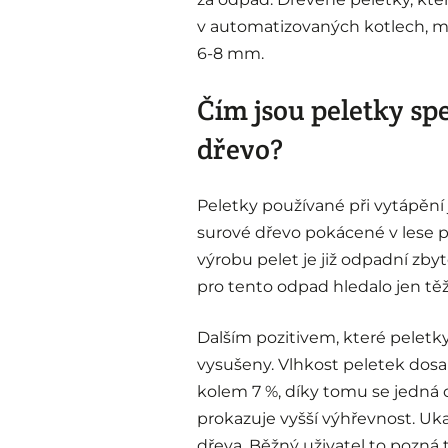
v automatizovaných kotlech, ma
6-8 mm.
Čím jsou peletky spe
dřevo?
Peletky používané při vytápění 
surové dřevo pokácené v lese p
výrobu pelet je již odpadní zbyt
pro tento odpad hledalo jen tě
Dalším pozitivem, které peletky
vysušeny. Vlhkost peletek dosa
kolem 7 %, díky tomu se jedná 
prokazuje vyšší výhřevnost. Uka
dřeva. Běžný uživatel to pozná