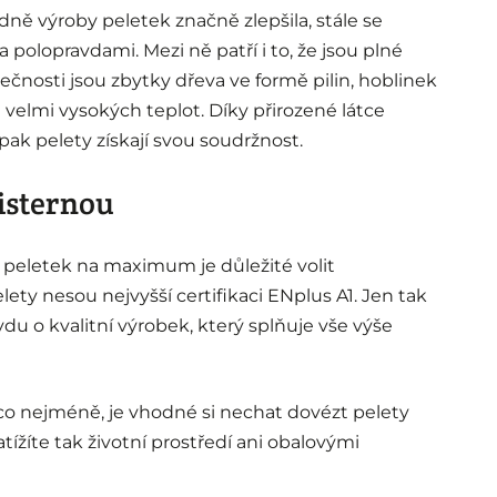
dně výroby peletek značně zlepšila, stále se
polopravdami. Mezi ně patří i to, že jsou plné
tečnosti jsou zbytky dřeva ve formě pilin, hoblinek
 velmi vysokých teplot. Díky přirozené látce
pak pelety získají svou soudržnost.
isternou
l peletek na maximum je důležité volit
elety nesou nejvyšší certifikaci ENplus A1. Jen tak
avdu o kvalitní výrobek, který splňuje vše výše
li co nejméně, je vhodné si nechat dovézt pelety
ížíte tak životní prostředí ani obalovými