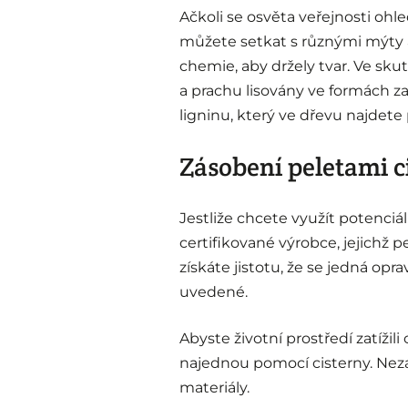
Ačkoli se osvěta veřejnosti ohle
můžete setkat s různými mýty a 
chemie, aby držely tvar. Ve sku
a prachu lisovány ve formách za
ligninu, který ve dřevu najdete 
Zásobení peletami c
Jestliže chcete využít potenciá
certifikované výrobce, jejichž p
získáte jistotu, že se jedná opr
uvedené.
Abyste životní prostředí zatíži
najednou pomocí cisterny. Nezat
materiály.