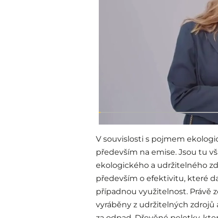
V souvislosti s pojmem ekologi
především na emise. Jsou tu vša
ekologického a udržitelného zdr
především o efektivitu, které da
případnou využitelnost. Právě 
vyráběny z udržitelných zdrojů 
za odpad. Dřevěné peletky, kte