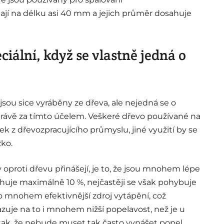
jí na délku asi 40 mm a jejich průměr dosahuje
ciální, když se vlastně jedná o
jsou sice vyráběny ze dřeva, ale nejedná se o
rávě za tímto účelem. Veškeré dřevo používané na
ek z dřevozpracujícího průmyslu, jiné využití by se
žko.
 oproti dřevu přinášejí, je to, že jsou mnohem lépe
huje maximálně 10 %, nejčastěji se však pohybuje
o mnohem efektivnější zdroj vytápění, což
zuje na to i mnohem nižší popelavost, než je u
 tak, že nebude muset tak často vynášet popel.