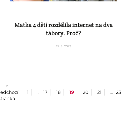
Matka 4 dětí rozdělila internet na dva
tábory. Proč?
15. 3. 2023
«
ředchozí
1
…
17
18
19
20
21
…
23
stránka