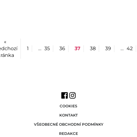
«
edchozí
1
…
35
36
37
38
39
…
42
tránka
COOKIES
KONTAKT
VŠEOBECNÉ OBCHODNÍ PODMÍNKY
REDAKCE