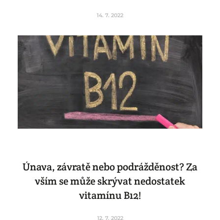
14. 7. 2022
Únava, závratě nebo podrážděnost? Za
vším se může skrývat nedostatek
vitamínu B12!
12. 7. 2022